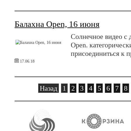
Балахна Open, 16 июня
Солнечное видео с 
Open. категорическ
присоединиться к п
17.06.18
Назад
1
2
3
4
5
6
7
8