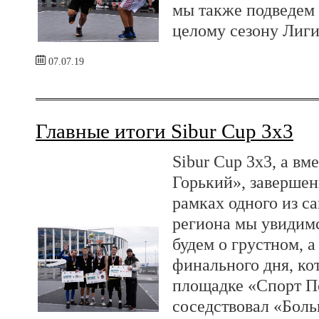
мы также подведем 
целому сезону Лиги
07.07.19
Главные итоги Sibur Cup 3x3
Sibur Cup 3x3, а вм
Горький», завершен
рамках одного из с
региона мы увидимс
будем о грустном, 
финального дня, ко
площадке «Спорт По
соседствовал «Боль