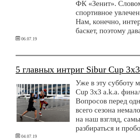
ФК «Зенит». Словом
спортивное увлече
Нам, конечно, инте
баскет, поэтому дав
06.07.19
5 главных интриг Sibur Cup 3x3
Уже в эту субботу 
Cup 3x3 a.k.a. фин
Вопросов перед одн
всего сезона немал
на наш взгляд, сам
разбираться и пробо
04.07.19