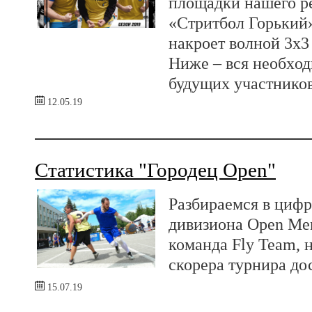
площадки нашего р
«Стритбол Горький»
накроет волной 3x3
Ниже – вся необxо
будущих участников
12.05.19
Статистика "Городец Open"
Разбираемся в цифр
дивизиона Open Men
команда Fly Team, н
скорера турнира дос
15.07.19